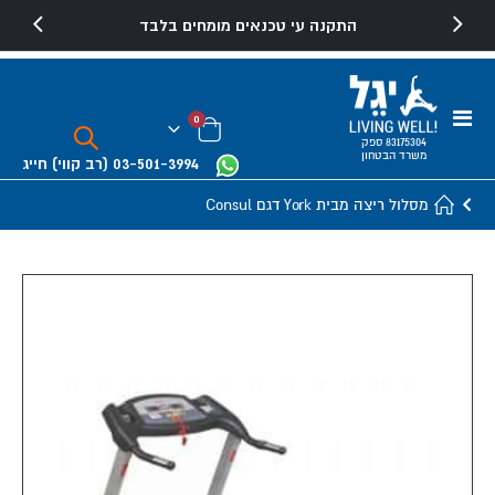
התקנה עי טכנאים מומחים בלבד
Toggle
פריטים
0
Nav
Cart
83175304 ספק
משרד הבטחון
03-501-3994
(רב קווי)
חייג
מסלול ריצה מבית York דגם Consul
Skip
to
the
end
of
the
images
gallery