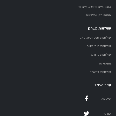
בובות איגרוף ושקי איגרוף
תוספי מזון וחלבונים
שולחנות משחק
שולחנות טניס ופינג פונג
שולחנות הוקי אוויר
שולחנות כדורגל
מתקני סל
שולחנות בילארד
עקבו אחרינו
פייסבוק
טוויטר