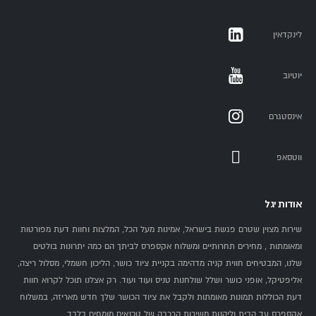
לינקדאין
יוטיוב
אינסטגרם
ווטסאפ
אודות יגל
שירות מצוין שטרם פגשת בישראל, אמינות מעל הכל, המלצות וחוות דעת מפורטות
ומאומתות , מחירים תחרותיים ומשלוח אקספרס לביתך הם כמה יתרונות בולטים
שלנו, המבטיחים חווית קניה מדהימה בקניית ציוד כושר, הליכון חשמלי, מסלול ריצה,
אליפטיקל, אופני כושר ושלל שולחנות טניס ועוד ועוד. רק אצלנו תוכל לקרוא חוות
דעת הכוללות תמונות מאומתות ולקבל את ציוד הכושר שלך חדש מאריזה, במשלוח
אקספרס עד הבית וליהנות משירות הרכבה של טכנאים מומחים בלבד