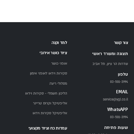
צור קשר
למד וקנה
ציוד כושר אירובי
תצוגה ומשרד ראשי
אופני כושר
שדרות הר ציון, תל אביב
סקירות וידאו לאופני אימון
טלפון
03-501-3994
מסלולי ריצה
EMAIL
הליכון חשמלי - סקירות וידאו
service@ygl.co.il
אליפטיקל וקרוס טריינר
WhatsAPP
אליפטיקל סקירות וידאו
03-501-3994
שעות פתיחה
עמדות כח וציוד מקצועי