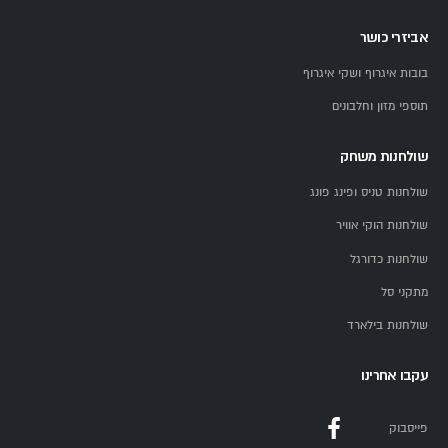
אביזרי כושר
בובות איגרוף ושקי איגרוף
תוספי מזון וחלבונים
שולחנות משחק
שולחנות טניס ופינג פונג
שולחנות הוקי אוויר
שולחנות כדורגל
מתקני סל
שולחנות בילארד
עקבו אחרינו
פייסבוק