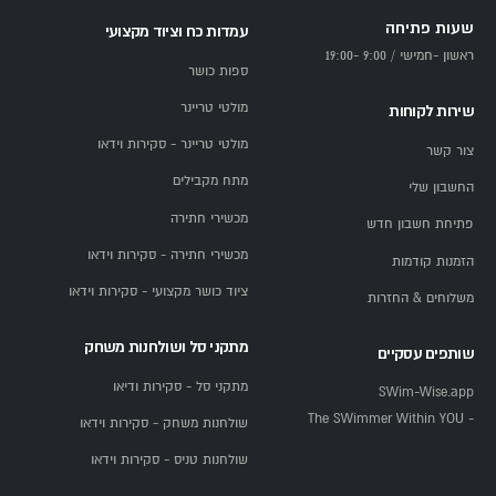
שעות פתיחה
עמדות כח וציוד מקצועי
ראשון -חמישי / 9:00 -19:00
ספות כושר
מולטי טריינר
שירות לקוחות
מולטי טריינר - סקירות וידאו
צור קשר
מתח מקבילים
החשבון שלי
מכשירי חתירה
פתיחת חשבון חדש
מכשירי חתירה - סקירות וידאו
הזמנות קודמות
ציוד כושר מקצועי - סקירות וידאו
משלוחים & החזרות
מתקני סל ושולחנות משחק
שותפים עסקיים
מתקני סל - סקירות ודיאו
SWim-Wise.app
- The SWimmer Within YOU
שולחנות משחק - סקירות וידאו
שולחנות טניס - סקירות וידאו