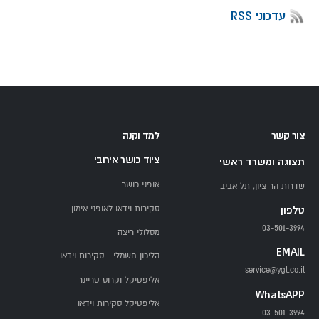
עדכוני RSS
צור קשר
למד וקנה
ציוד כושר אירובי
תצוגה ומשרד ראשי
אופני כושר
שדרות הר ציון, תל אביב
סקירות וידאו לאופני אימון
טלפון
03-501-3994
מסלולי ריצה
EMAIL
הליכון חשמלי - סקירות וידאו
service@ygl.co.il
אליפטיקל וקרוס טריינר
WhatsAPP
אליפטיקל סקירות וידאו
03-501-3994