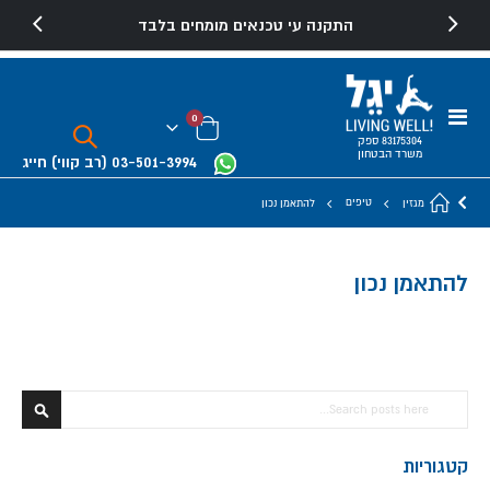
התקנה עי טכנאים מומחים בלבד
Toggle
פריטים
0
Nav
Cart
83175304 ספק
משרד הבטחון
03-501-3994
(רב קווי)
חייג
טיפים
מגזין
להתאמן נכון
להתאמן נכון
חפש
חפש
קטגוריות