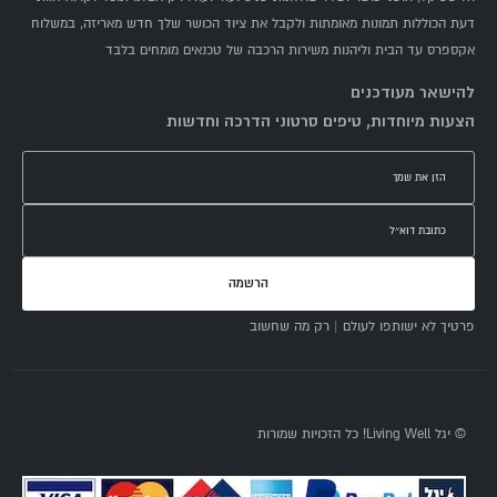
דעת הכוללות תמונות מאומתות ולקבל את ציוד הכושר שלך חדש מאריזה, במשלוח
אקספרס עד הבית וליהנות משירות הרכבה של טכנאים מומחים בלבד
להישאר מעודכנים
הצעות מיוחדות, טיפים סרטוני הדרכה וחדשות
הרשמה
פרטיך לא ישותפו לעולם | רק מה שחשוב
© יגל Living Well! כל הזכויות שמורות