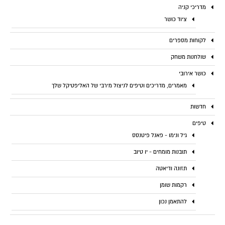
מדריכי קניה
ציוד כושר
לקוחות מספרים
שולחנות משחק
כושר אירובי
מאמרים, מדריכים וטיפים לניצול מירבי של האליפטיקל שלך
חדשות
טיפים
גיל ונימו - פאנל פיטנסס
תובנות מומחים - יו טיוב
תזונה ודיאטה
רקמות שומן
להתאמן נכון